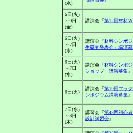
(水)
6日(火)
～9日
講演会『
第12回材料
(金)
6日(火)
講演会『
材料シンポジ
～7日
生研究発表会」講演募
(水)
6日(火)
講演会『
材料シンポジ
～7日
ショップ」講演募集
』
(水)
講演会『
第19回フラ
6日(火)
ンポジウム講演募集
』
7日(水)
講習会『
第48回初心
～8日
設計講習会
』
(木)