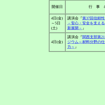
開催日
行 事 
4日(金)
講演会『
第37回信頼
～5日
－安心・安全を支える
(土)
新展開－
』
講演会『
関西支部第2
4日(金)
ジウム～材料分野の仕
力～
』