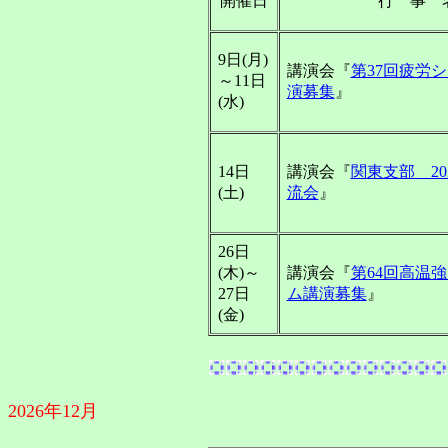
開催日
行 事 
9日(月)
講演会『
第37回疲労
～11日
演募集
』
(水)
14日
講演会『
関東支部 20
(土)
流会
』
26日
(木)～
講演会『
第64回高温
27日
ム講演募集
』
(金)
2026年12月