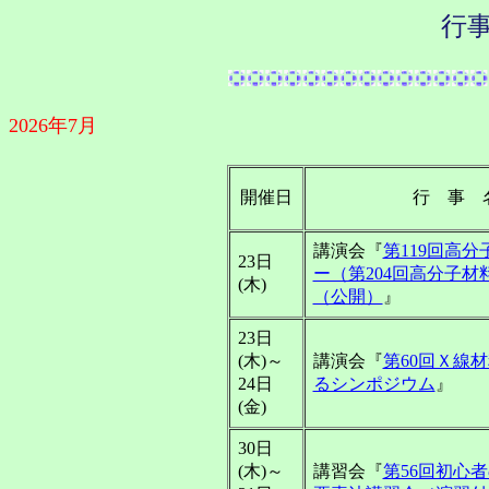
行
2026年7月
開催日
行 事 
講演会『
第119回高
23日
ー（第204回高分子材
(木)
（公開）
』
23日
(木)～
講演会『
第60回Ｘ線
24日
るシンポジウム
』
(金)
30日
(木)～
講習会『
第56回初心