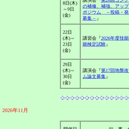
講演会『
第26回コン
8日(木)
の補修、補強、アップ
～9日
ポジウム －投稿・発
(金)
募集－
』
22日
(木)～
講習会『
2026年度技
23日
能検定試験
』
(金)
29日
(木)～
講演会『
第17回地盤
30日
ム論文募集
』
(金)
2026年11月