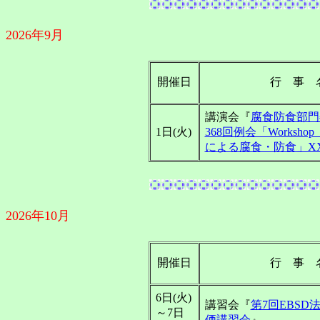
2026年9月
開催日
行 事 
講演会『
腐食防食部門
1日(火)
368回例会「Worksh
による腐食・防食」XXI
2026年10月
開催日
行 事 
6日(火)
講習会『
第7回EBSD
～7日
価講習会
』