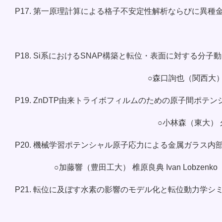
P17. 第一原理計算による格子不安定性解析ならびに異種
P18. Si系におけるSNAP構築と転位・表面に対する分
○森口詢也（関西大）
P19. ZnDTP由来トライボフィルムのための原子間ポテ
○小林森（東大） 
P20. 機械学習ポテンシャル原子応力による金属ガラス内
○加藤響（豊田工大） 椎原良典 Ivan Lobze
P21. 転位に及ぼす水素の影響のモデル化と転位動力学シ