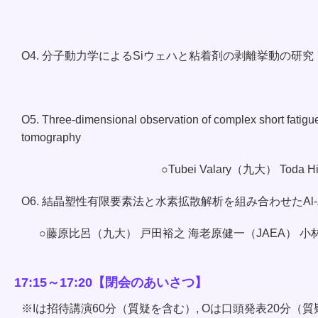
O4. 分子動力学によるSiウェハと粘着剤の剥離挙動の研究
O5. Three-dimensional observation of complex short fatigu
tomography
○Tubei Valary（九大） Toda Hir
O6. 結晶塑性有限要素法と水素拡散解析を組み合わせたAl
○藤原比呂（九大） 戸田裕之 海老原健一（JAEA） 小
17:15～17:20【閉会のあいさつ】
※Iは招待講演60分（質疑を含む）, Oは口頭発表20分（