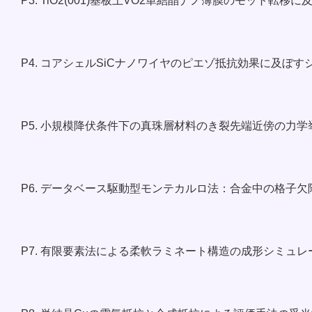
P3. TiO2(001)基板上VO2単結晶ナノ薄膜のモット転
P4. コアシェルSiCナノワイヤのピエゾ抵抗効果に及ぼ
P5. 小規模降伏条件下の真珠層材料のき裂先端近傍の力学
P6. データベース駆動型モンテカルロ法：合金中の格子
P7. 有限要素法による柔軟ラミネート構造の成形シミュレ