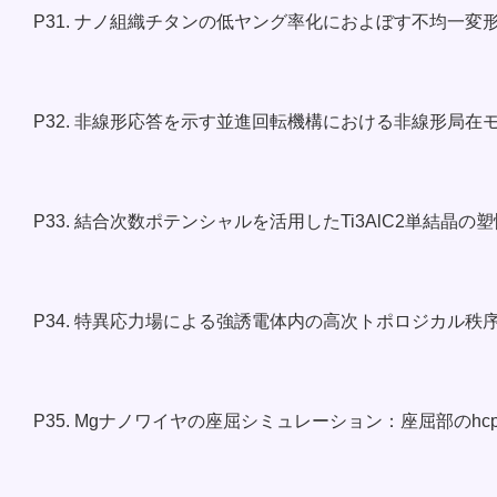
P31. ナノ組織チタンの低ヤング率化におよぼす不均一変
P32. 非線形応答を示す並進回転機構における非線形局在
P33. 結合次数ポテンシャルを活用したTi3AlC2単結
P34. 特異応力場による強誘電体内の高次トポロジカル秩
P35. Mgナノワイヤの座屈シミュレーション：座屈部のhc