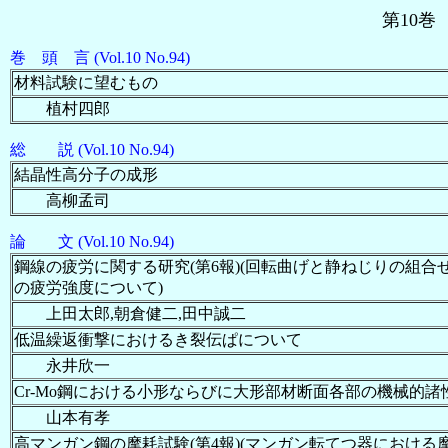
第10
巻 頭 言 (Vol.10 No.94)
材料試験に望むもの
植村四郎
総 説 (Vol.10 No.94)
結晶性高分子の成形
高柳孟司
論 文 (Vol.10 No.94)
鋼線の疲労に関する研究(第6報)(回転曲げと静ねじりの組合
の疲労強度について)
上田太郎,朝倉健二,田中誠二
低温繰返衝撃におけるき裂伝ぱについて
永井欣一
Cr-Mo鋼における小形ならびに大形部材断面各部の機械的諸
山本有孝
高マンガン鋼の摩耗試験(第4報)(マンガン転てつ器における摩