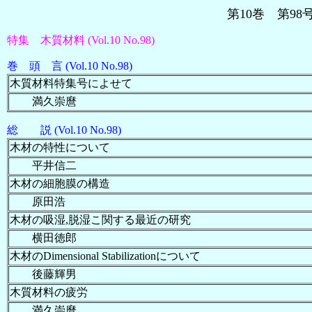
第10巻 第9
特集 木質材料 (Vol.10 No.98)
巻 頭 言 (Vol.10 No.98)
木質材料特集号によせて
満久崇麿
総 説 (Vol.10 No.98)
木材の特性について
平井信二
木材の細胞膜の構造
原田浩
木材の吸湿,脱湿こ関する最近の研究
横田徳郎
木材のDimensional Stabilizationについて
後藤輝男
木質材料の疲労
満久崇麿