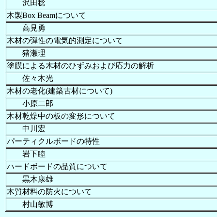
沢田稔
木製Box Beamについて
高見勇
木材の弾性の電気的測定について
猪瀬理
塗膜による木材のひずみおよび応力の解析
佐々木光
木材の老化(建築古材について)
小原二郎
木材乾燥中の板の変形について
中川宏
パーティクルボードの特性
岩下睦
ハードボードの品質について
黒木康雄
木質材料の防火について
村山敏博