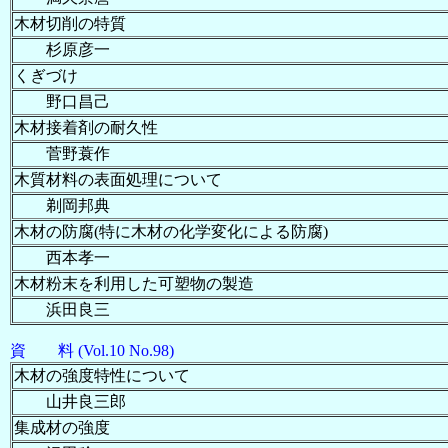
木材切削の特質
杉原彦一
くぎづけ
野口昌己
木材接着剤の耐久性
菅野蓑作
木質材料の表面処理について
剃岡邦典
木材の防腐(特に木材の化学変化による防腐)
西本孝一
木材粉末を利用した可塑物の製造
浜田良三
資 料 (Vol.10 No.98)
木材の強度特性について
山井良三郎
集成材の強度