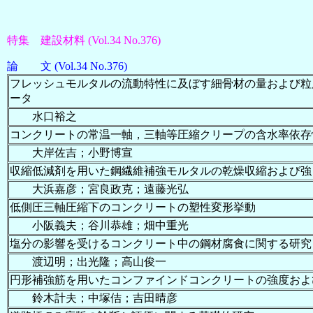
特集 建設材料 (Vol.34 No.376)
論 文 (Vol.34 No.376)
フレッシュモルタルの流動特性に及ぼす細骨材の量および粒
ータ
水口裕之
コンクリートの常温一軸，三軸等圧縮クリープの含水率依存
大岸佐吉；小野博宣
収縮低減剤を用いた鋼繊維補強モルタルの乾燥収縮および強
大浜嘉彦；宮良政克；遠藤光弘
低側圧三軸圧縮下のコンクリートの塑性変形挙動
小阪義夫；谷川恭雄；畑中重光
塩分の影響を受けるコンクリート中の鋼材腐食に関する研究
渡辺明；出光隆；高山俊一
円形補強筋を用いたコンファインドコンクリートの強度およ
鈴木計夫；中塚佶；吉田晴彦