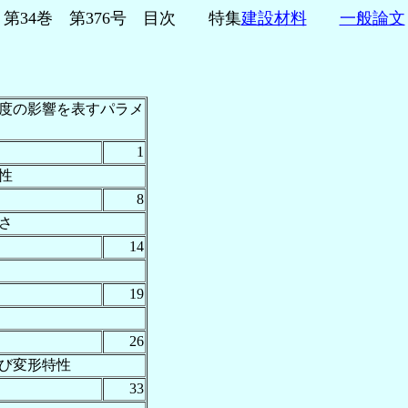
第34巻 第376号 目次 特集
建設材料
一般論文
度の影響を表すパラメ
1
性
8
さ
14
19
26
び変形特性
33