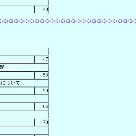
40
47
響
53
度について
59
64
70