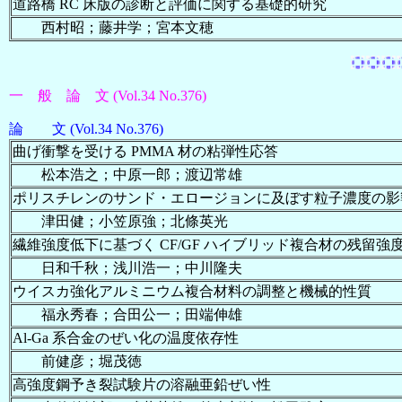
道路橋 RC 床版の診断と評価に関する基礎的研究
西村昭；藤井学；宮本文穂
一 般 論 文 (Vol.34 No.376)
論 文 (Vol.34 No.376)
曲げ衝撃を受ける PMMA 材の粘弾性応答
松本浩之；中原一郎；渡辺常雄
ポリスチレンのサンド・エロージョンに及ぼす粒子濃度の影
津田健；小笠原強；北條英光
繊維強度低下に基づく CF/GF ハイブリッド複合材の残留強
日和千秋；浅川浩一；中川隆夫
ウイスカ強化アルミニウム複合材料の調整と機械的性質
福永秀春；合田公一；田端伸雄
Al-Ga 系合金のぜい化の温度依存性
前健彦；堀茂徳
高強度鋼予き裂試験片の溶融亜鉛ぜい性