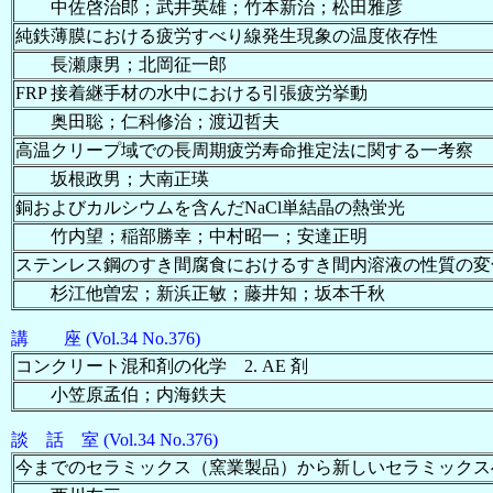
中佐啓治郎；武井英雄；竹本新治；松田雅彦
純鉄薄膜における疲労すべり線発生現象の温度依存性
長瀬康男；北岡征一郎
FRP 接着継手材の水中における引張疲労挙動
奥田聡；仁科修治；渡辺哲夫
高温クリープ域での長周期疲労寿命推定法に関する一考察
坂根政男；大南正瑛
銅およびカルシウムを含んだNaCl単結晶の熱蛍光
竹内望；稲部勝幸；中村昭一；安達正明
ステンレス鋼のすき間腐食におけるすき間内溶液の性質の変
杉江他曽宏；新浜正敏；藤井知；坂本千秋
講 座 (Vol.34 No.376)
コンクリート混和剤の化学 2. AE 剤
小笠原孟伯；内海鉄夫
談 話 室 (Vol.34 No.376)
今までのセラミックス（窯業製品）から新しいセラミックス