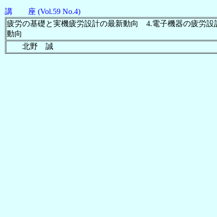
講 座 (Vol.59 No.4)
疲労の基礎と実機疲労設計の最新動向 4.電子機器の疲労設
動向
北野 誠