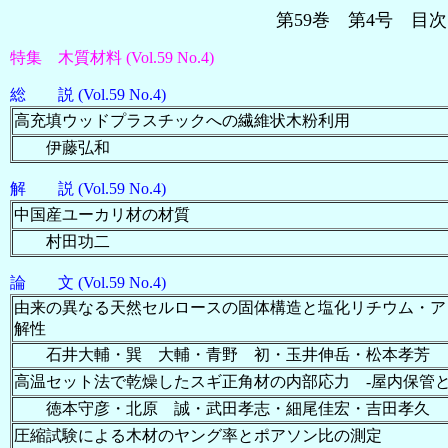
第59巻 第4号 
特集 木質材料 (Vol.59 No.4)
総 説 (Vol.59 No.4)
高充填ウッドプラスチックへの繊維状木粉利用
伊藤弘和
解 説 (Vol.59 No.4)
中国産ユーカリ材の材質
村田功二
論 文 (Vol.59 No.4)
由来の異なる天然セルロースの固体構造と塩化リチウム・ア
解性
石井大輔・巽 大輔・青野 初・玉井伸岳・松本孝芳
高温セット法で乾燥したスギ正角材の内部応力 -屋内保管と
徳本守彦・北原 誠・武田孝志・細尾佳宏・吉田孝久
圧縮試験による木材のヤング率とポアソン比の測定