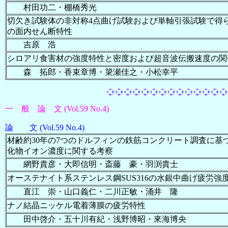
村田功二・棚橋秀光
切欠き試験体の非対称4点曲げ試験および単軸引張試験で得
の面内せん断特性
吉原 浩
シロアリ食害材の強度特性と密度および超音波伝搬速度の関
森 拓郎・香束章博・簗瀬佳之・小松幸平
一 般 論 文 (Vol.59 No.4)
論 文 (Vol.59 No.4)
材齢約30年の7つのドルフィンの鉄筋コンクリート調査に基
化物イオン濃度に関する考察
網野貴彦・大即信明・斎藤 豪・羽渕貴士
オーステナイト系ステンレス鋼SUS316の水銀中曲げ疲労強
直江 崇・山口義仁・二川正敏・涌井 隆
ナノ結晶ニッケル電着薄膜の疲労特性
田中啓介・五十川有紀・浅野博昭・來海博央