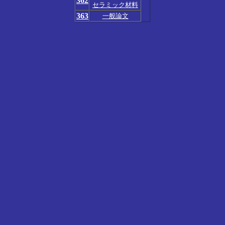
362
セラミック材料
363
一般論文