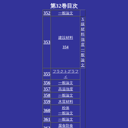
第32巻目次
352
一般論文
X
線
材
料
建設材料
強
353
度
354
一
般
論
文
フラクトグラフ
355
ィ
356
一般論文
357
高温強度
358
一般論文
359
木質材料
粉体
360
一般論文
361
一般論文
腐食防食